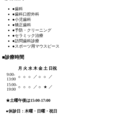
●
歯科
●
歯科口腔外科
●
小児歯科
●
矯正歯科
●
予防・クリーニング
●
セラミック治療
●
訪問歯科診療
●
スポーツ用マウスピース
■
診療時間
月
火
水
木
金
土
日祝
9:00-
／
／
○
○
○
○
○
13:00
15:00-
／
／
○
○
○
○
★
19:00
★
土曜午後は15:00-17:00
●
休診日：木曜・日曜・祝日